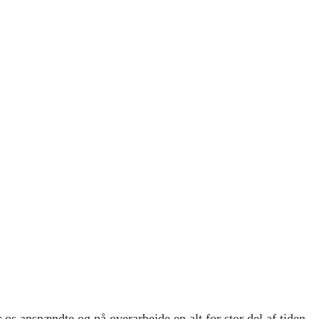
s anspændte og på overarbejde en alt for stor del af tiden.