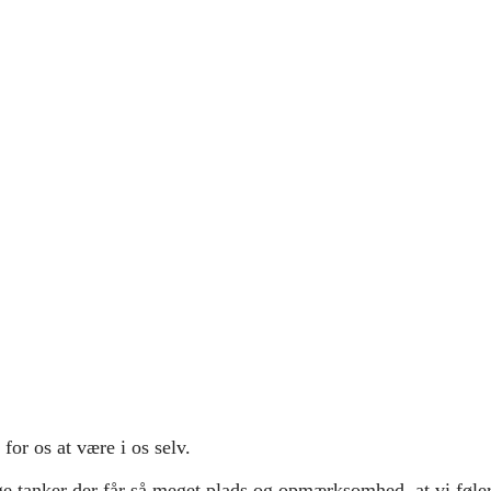
for os at være i os selv.
 tanker der får så meget plads og opmærksomhed, at vi føler o