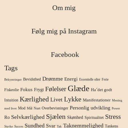
Om mig
Følg mig på Instagram
Facebook
Tags
Drømme
Energi
Bevidsthed
Essentielle olier
Ferie
Bekymringer
Glæde
Følelser
Fokus
Frygt
Ha´det godt
Fiskeolie
Kærlighed
Lykke
Livet
Manifestationer
Intuition
Mening
Personlig udvikling
Mod
Overbevisninger
Mål
Nuet
med livet
Power
Sjælen
Stress
Selvkærlighed
Ro
Skønhed
Spiritualitet
Sundhed
Taknemmelighed
Svar
Tankens
Styrke
Succes
Tak