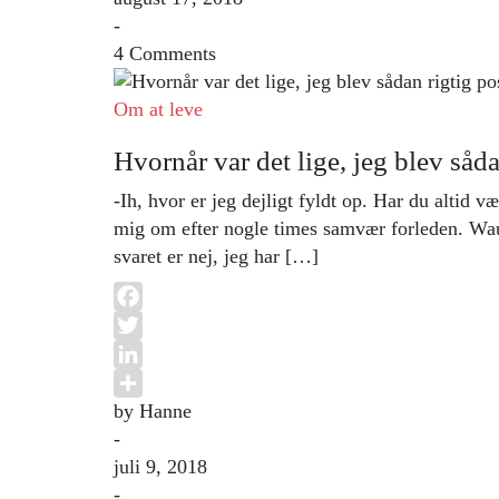
-
4 Comments
Om at leve
Hvornår var det lige, jeg blev såd
-Ih, hvor er jeg dejligt fyldt op. Har du altid 
mig om efter nogle times samvær forleden. Wau
svaret er nej, jeg har […]
Facebook
Twitter
LinkedIn
by Hanne
Share
-
juli 9, 2018
-