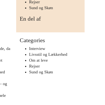
Rejser
Sund og Skøn
En del af
Categories
de, da
Interview
Livsstil og Lækkerhed
et
Om at leve
Rejser
med
Sund og Skøn
– og
hele