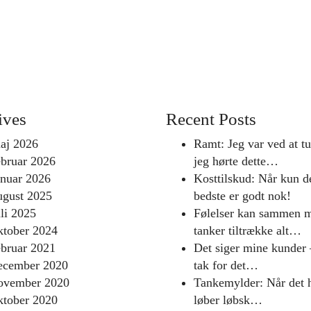
ives
Recent Posts
aj 2026
Ramt: Jeg var ved at tu
ebruar 2026
jeg hørte dette…
anuar 2026
Kosttilskud: Når kun d
ugust 2025
bedste er godt nok!
uli 2025
Følelser kan sammen 
ktober 2024
tanker tiltrække alt…
ebruar 2021
Det siger mine kunder 
ecember 2020
tak for det…
ovember 2020
Tankemylder: Når det 
ktober 2020
løber løbsk…