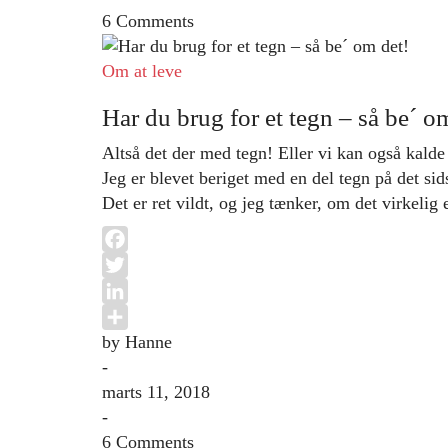
6 Comments
Om at leve
Har du brug for et tegn – så be´ o
Altså det der med tegn! Eller vi kan også kal
Jeg er blevet beriget med en del tegn på det si
Det er ret vildt, og jeg tænker, om det virkelig
Facebook
Twitter
LinkedIn
by Hanne
Share
-
marts 11, 2018
-
6 Comments