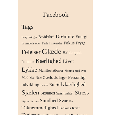
Facebook
Tags
Drømme
Energi
Bevidsthed
Bekymringer
Fokus
Frygt
Fiskeolie
Essentielle olier
Ferie
Glæde
Følelser
Ha´det godt
Kærlighed
Livet
Intuition
Lykke
Manifestationer
Mening med livet
Personlig
Mod
Overbevisninger
Mål
Nuet
Selvkærlighed
udvikling
Ro
Power
Sjælen
Stress
Skønhed
Spiritualitet
Sundhed
Svar
Styrke
Succes
Tak
Taknemmelighed
Tankens Kraft
Tanker