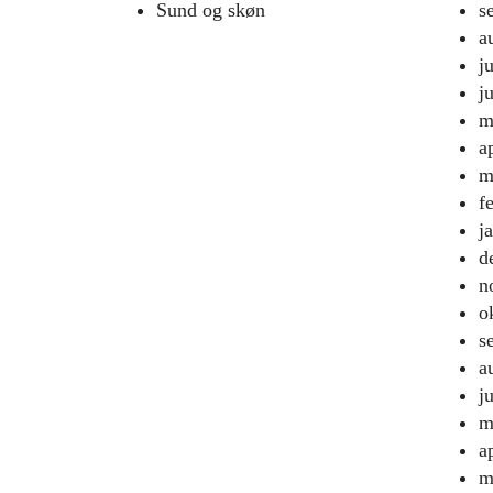
Sund og skøn
s
a
j
j
m
a
m
f
j
d
n
o
s
a
j
m
a
m