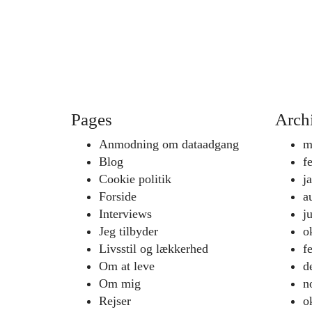
Pages
Arch
Anmodning om dataadgang
m
Blog
f
Cookie politik
j
Forside
a
Interviews
j
Jeg tilbyder
o
Livsstil og lækkerhed
f
Om at leve
d
Om mig
n
Rejser
o