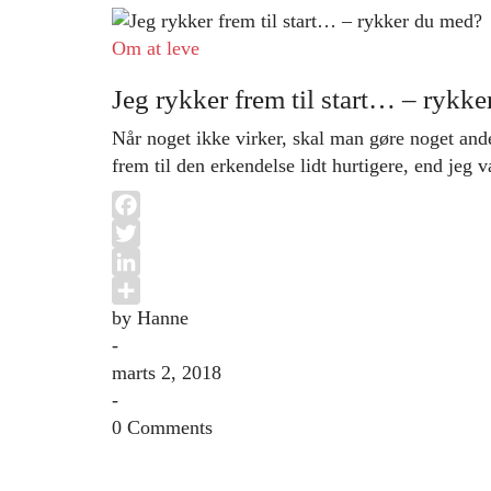
Om at leve
Jeg rykker frem til start… – rykk
Når noget ikke virker, skal man gøre noget and
frem til den erkendelse lidt hurtigere, end jeg v
Facebook
Twitter
LinkedIn
by Hanne
Share
-
marts 2, 2018
-
0 Comments