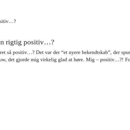
an rigtig positiv…?
været så positiv…? Det var der “et nyere bekendtskab”, der spu
w, det gjorde mig virkelig glad at høre. Mig – positiv…?! F