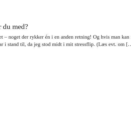
er du med?
et – noget der rykker én i en anden retning! Og hvis man kan
ar i stand til, da jeg stod midt i mit stressflip. (Læs evt. om [