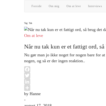
Forside
Om mig
Om at leve
Interviews
Tag:
Tak
Om at leve
Når nu tak kun er et fattigt ord, s
Nu gør man jo ikke noget for nogen bare for at 
nogen, og så er der ingen reaktion..
Facebook
Twitter
LinkedIn
by Hanne
Share
-
august 17, 2018