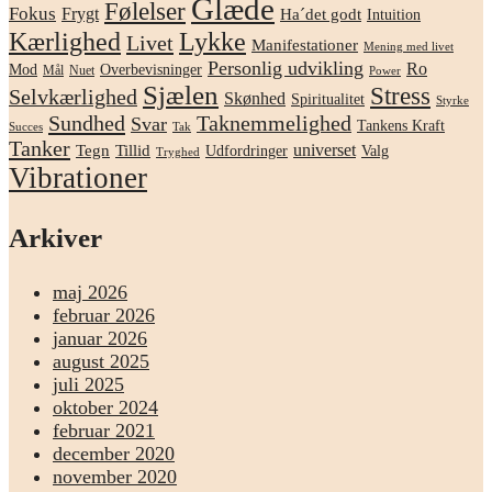
Glæde
Følelser
Fokus
Frygt
Ha´det godt
Intuition
Kærlighed
Lykke
Livet
Manifestationer
Mening med livet
Personlig udvikling
Ro
Mod
Overbevisninger
Mål
Nuet
Power
Sjælen
Stress
Selvkærlighed
Skønhed
Spiritualitet
Styrke
Sundhed
Taknemmelighed
Svar
Tankens Kraft
Succes
Tak
Tanker
universet
Tegn
Tillid
Udfordringer
Valg
Tryghed
Vibrationer
Arkiver
maj 2026
februar 2026
januar 2026
august 2025
juli 2025
oktober 2024
februar 2021
december 2020
november 2020