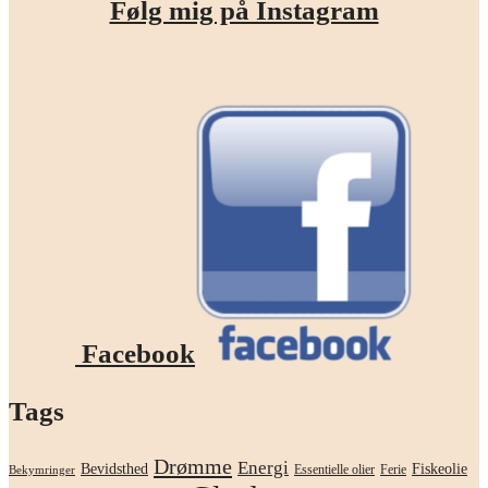
Følg mig på Instagram
Facebook
Tags
Drømme
Energi
Bevidsthed
Fiskeolie
Essentielle olier
Ferie
Bekymringer