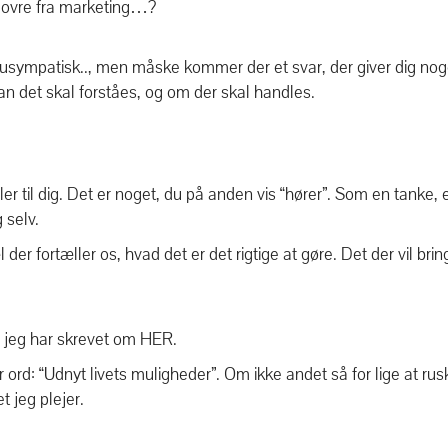
 ovre fra marketing…?
o, usympatisk.., men måske kommer der et svar, der giver dig nog
dan det skal forståes, og om der skal handles.
r til dig. Det er noget, du på anden vis “hører”. Som en tanke, 
 selv.
 der fortæller os, hvad det er det rigtige at gøre. Det der vil bri
m jeg har skrevet om
HER
.
 ord: “Udnyt livets muligheder”. Om ikke andet så for lige at rusk
 jeg plejer.