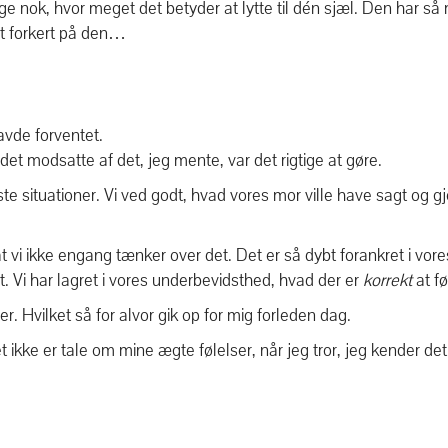
e nok, hvor meget det betyder at lytte til dén sjæl. Den har så
helt forkert på den…
avde forventet.
det modsatte af det, jeg mente, var det rigtige at gøre.
este situationer. Vi ved godt, hvad vores mor ville have sagt og gjo
t vi ikke engang tænker over det. Det er så dybt forankret i vores
igt. Vi har lagret i vores underbevidsthed, hvad der er
korrekt
at fø
r. Hvilket så for alvor gik op for mig forleden dag.
 ikke er tale om mine ægte følelser, når jeg tror, jeg kender det 