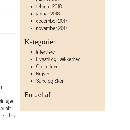
februar 2018
januar 2018
december 2017
november 2017
Kategorier
Interview
Livsstil og Lækkerhed
Om at leve
Rejser
Sund og Skøn
eg
En del af
min sjæl
er alt
se i dag