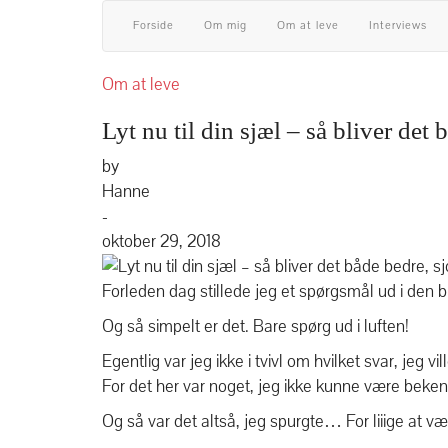
Forside
Om mig
Om at leve
Interviews
Om at leve
Lyt nu til din sjæl – så bliver det
by
Hanne
-
oktober 29, 2018
Forleden dag stillede jeg et spørgsmål ud i den bl
Og så simpelt er det. Bare spørg ud i luften!
Egentlig var jeg ikke i tvivl om hvilket svar, jeg vill
For det her var noget, jeg ikke kunne være beke
Og så var det altså, jeg spurgte… For liiige at v