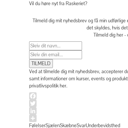
Vil du høre nyt fra Raskeriet?
Tilmeld dig mit nyhedsbrev og få min udførlige
det skyldes, hvis det
Tilmeld dig her - 
Ved at tilmelde dig mit nyhedsbrev, accepterer d
samt informationer om kurser, events og produkte
privatlivspolitik her.
Facebook
Twitter
LinkedIn
Share
Følelser
Sjælen
Skæbne
Svar
Underbevidsthed