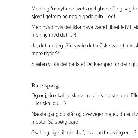
Men jeg “udnyttede livets muligheder”, og sagde d
sjovt ligefrem og nogle gode grin. Fedt.
Men hvad hvis det ikke have været tilfældet? Hv
mening med det…?!
Ja, det tror jeg. Så havde det måske været min 
mere rigtigt?
Sjælen vil os det bedste! Og kæmper for det rigti
Bare spørg…
Og nej, du skal jo ikke være din kæreste utro. Ell
Eller skal du…?
Næste gang du står og overvejer noget, du er i tviv
meste. Så spørg bare:
Skal jeg sige til min chef, hvor utilfreds jeg er…?