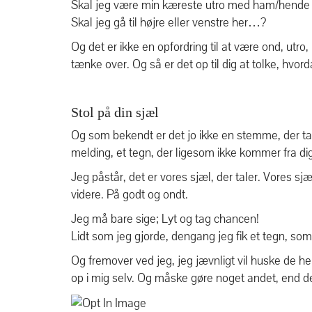
Skal jeg være min kæreste utro med ham/hende
Skal jeg gå til højre eller venstre her…?
Og det er ikke en opfordring til at være ond, utr
tænke over. Og så er det op til dig at tolke, hvor
Stol på din sjæl
Og som bekendt er det jo ikke en stemme, der tale
melding, et tegn, der ligesom ikke kommer fra dig
Jeg påstår, det er vores sjæl, der taler. Vores sjæl
videre. På godt og ondt.
Jeg må bare sige; Lyt og tag chancen!
Lidt som jeg gjorde, dengang jeg fik et tegn, so
Og fremover ved jeg, jeg jævnligt vil huske de her
op i mig selv. Og måske gøre noget andet, end det