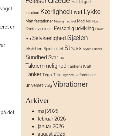
Glæde
Følelser
Ha´det godt
 Noget
Lykke
Kærlighed
Livet
Intuition
Manifestationer
Mod
Mål
Nuet
Mening med livet
været en
Personlig udvikling
Overbevisninger
Power
Sjælen
Selvkærlighed
Ro
var
Stress
Skønhed
Spiritualitet
Styrke
Succes
Sundhed
Svar
Tak
Taknemmelighed
Tankens Kraft
Tanker
Tegn
Tillid
Udfordringer
Tryghed
Vibrationer
universet
Valg
Arkiver
maj 2026
r på det
februar 2026
januar 2026
august 2025