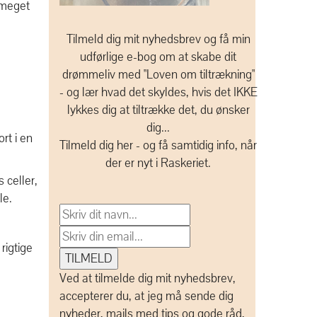
 meget
Tilmeld dig mit nyhedsbrev og få min
udførlige e-bog om at skabe dit
drømmeliv med "Loven om tiltrækning"
- og lær hvad det skyldes, hvis det IKKE
lykkes dig at tiltrække det, du ønsker
dig...
rt i en
Tilmeld dig her - og få samtidig info, når
der er nyt i Raskeriet.
 celler,
le.
rigtige
Ved at tilmelde dig mit nyhedsbrev,
accepterer du, at jeg må sende dig
nyheder, mails med tips og gode råd,