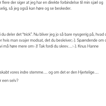
r flere der siger at jeg har en direkte forbindelse til min sjæl og
selig, så jeg også kan høre og se beskeder.
 du deler det “trick”. Nu bliver jeg jo så bare nysgerrig på, hvad 
ller hvis man svajer modsat, det du beskriver;-). Spændende om 
jeg, vi må høre mere om:-)! Tak fordi du skrev…:-). Knus Hanne
r skabt vores indre stemme… og om det er den Hjertelige…
r een selv?