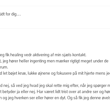
kidt for dig…
jeg fik healing vedr aktivering af min sjæls kontakt.
nt, jeg hører heller ingenting men mærker rigtigt meget under de
mrum.
med let bøjet knæ, lukke øjnene og fokusere på mit hjerte mens j
 nej, så ved jeg hvad jeg skal rette mig efter, når jeg spørger 
etyder ja eller nej. Har været lidt trist over at andre ser og hør
n og jeg hverken ser eller hører en dyt. Og så fik jeg denne øvel