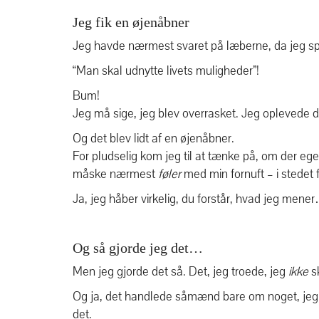
Jeg fik en øjenåbner
Jeg havde nærmest svaret på læberne, da jeg spurg
“Man skal udnytte livets muligheder”!
Bum!
Jeg må sige, jeg blev overrasket. Jeg oplevede d
Og det blev lidt af en øjenåbner.
For pludselig kom jeg til at tænke på, om der egent
måske nærmest
føler
med min fornuft – i stedet 
Ja, jeg håber virkelig, du forstår, hvad jeg mene
Og så gjorde jeg det…
Men jeg gjorde det så. Det, jeg troede, jeg
ikke
sk
Og ja, det handlede såmænd bare om noget, jeg tro
det.