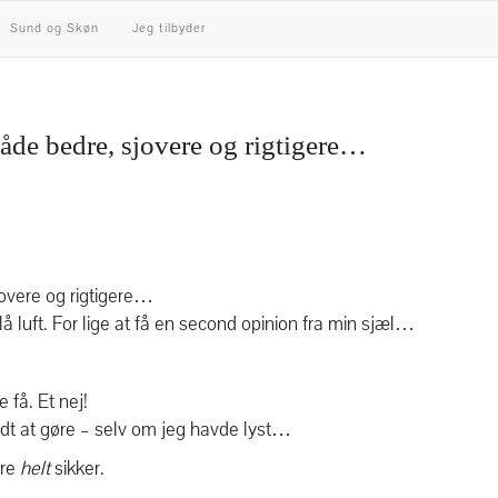
Sund og Skøn
Jeg tilbyder
 både bedre, sjovere og rigtigere…
å luft. For lige at få en second opinion fra min sjæl…
e få. Et nej!
ndt at gøre – selv om jeg havde lyst…
ære
helt
sikker.