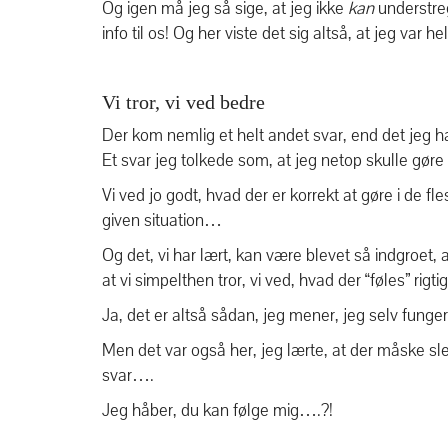
Og igen må jeg så sige, at jeg ikke
kan
understreg
info til os! Og her viste det sig altså, at jeg var 
Vi tror, vi ved bedre
Der kom nemlig et helt andet svar, end det jeg h
Et svar jeg tolkede som, at jeg netop skulle gøre 
Vi ved jo godt, hvad der er korrekt at gøre i de fl
given situation…
Og det, vi har lært, kan være blevet så indgroet, a
at vi simpelthen tror, vi ved, hvad der “føles” rigt
Ja, det er altså sådan, jeg mener, jeg selv fungere
Men det var også her, jeg lærte, at der måske slet
svar….
Jeg håber, du kan følge mig….?!