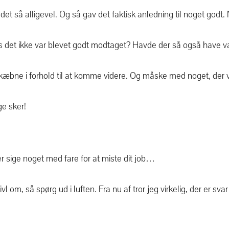
et så alligevel. Og så gav det faktisk anledning til noget godt.
is det ikke var blevet godt modtaget? Havde der så også have 
skæbne i forhold til at komme videre. Og måske med noget, der 
ge sker!
er sige noget med fare for at miste dit job…
l om, så spørg ud i luften. Fra nu af tror jeg virkelig, der er sva