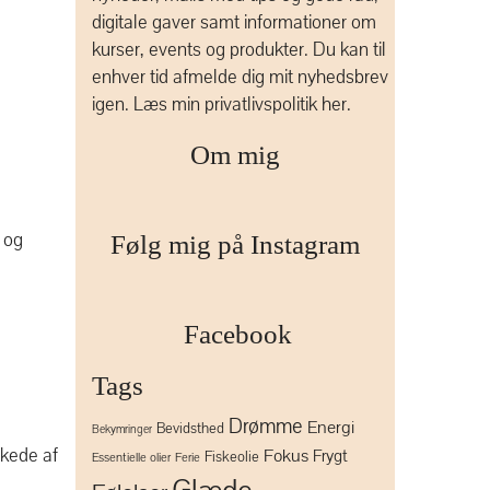
digitale gaver samt informationer om
kurser, events og produkter. Du kan til
enhver tid afmelde dig mit nyhedsbrev
igen.
Læs min privatlivspolitik her.
Om mig
g og
Følg mig på Instagram
Facebook
Tags
Drømme
Energi
Bevidsthed
Bekymringer
 kede af
Fokus
Frygt
Fiskeolie
Essentielle olier
Ferie