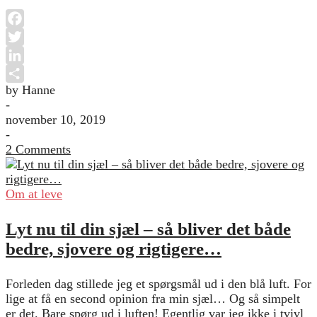
Facebook
Twitter
LinkedIn
by Hanne
Share
-
november 10, 2019
-
2 Comments
Om at leve
Lyt nu til din sjæl – så bliver det både
bedre, sjovere og rigtigere…
Forleden dag stillede jeg et spørgsmål ud i den blå luft. For
lige at få en second opinion fra min sjæl… Og så simpelt
er det. Bare spørg ud i luften! Egentlig var jeg ikke i tvivl