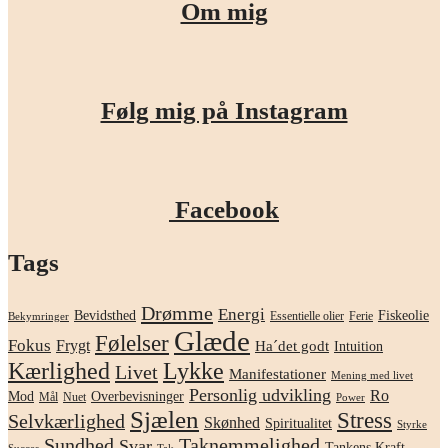
Om mig
Følg mig på Instagram
Facebook
Tags
Drømme
Energi
Bevidsthed
Fiskeolie
Essentielle olier
Ferie
Bekymringer
Glæde
Følelser
Fokus
Frygt
Ha´det godt
Intuition
Kærlighed
Lykke
Livet
Manifestationer
Mening med livet
Personlig udvikling
Ro
Mod
Overbevisninger
Mål
Nuet
Power
Sjælen
Stress
Selvkærlighed
Skønhed
Spiritualitet
Styrke
Sundhed
Taknemmelighed
Svar
Tankens Kraft