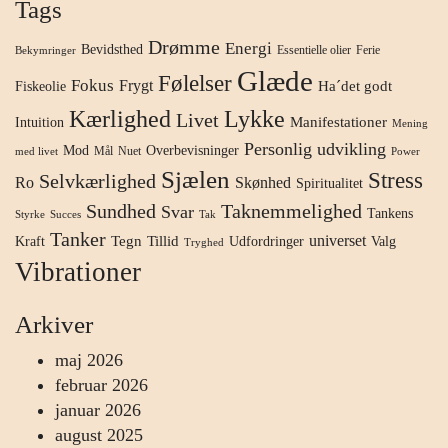
Tags
Drømme
Energi
Bevidsthed
Essentielle olier
Ferie
Bekymringer
Glæde
Følelser
Fokus
Frygt
Ha´det godt
Fiskeolie
Kærlighed
Lykke
Livet
Manifestationer
Intuition
Mening
Personlig udvikling
Mod
Overbevisninger
Mål
Nuet
med livet
Power
Sjælen
Stress
Selvkærlighed
Ro
Skønhed
Spiritualitet
Sundhed
Taknemmelighed
Svar
Tankens
Styrke
Succes
Tak
Tanker
universet
Tegn
Tillid
Kraft
Udfordringer
Valg
Tryghed
Vibrationer
Arkiver
maj 2026
februar 2026
januar 2026
august 2025