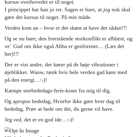
kursus overhovedet er til noget.
I princippet har han jo ret. Sagen er bare, at
jeg
nok skal
gøre det kursus til noget. På
min
måde.
Verden kom an – hvor er det skønt at have det sådan!!!
Og se nu bare; den forestående storkonflikt er afblæst, og
ve´ Gud om ikke også Abba er genforenet… (Læs det
her
)!!!
Der er vist andre, der kører på de høje vibrationer i
øjeblikket. Wauw, tænk hvis hele verden gad køre med
på den energi…:-)!
Kæmpe storbededags-ferie-kram fra mig til dig.
Og apropos bededag; Hvorfor ikke gøre hver dag til
bededag. Prøv at bede om det, du gerne vil have.
Jeg
ved
, det er en god ide…:-)!