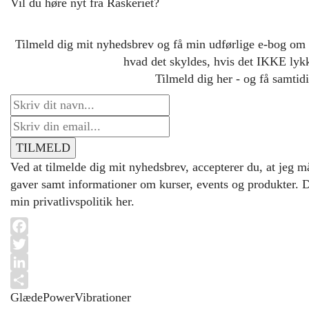
Vil du høre nyt fra Raskeriet?
Tilmeld dig mit nyhedsbrev og få min udførlige e-bog om
hvad det skyldes, hvis det IKKE lykke
Tilmeld dig her - og få samtidi
Ved at tilmelde dig mit nyhedsbrev, accepterer du, at jeg m
gaver samt informationer om kurser, events og produkter. D
min privatlivspolitik her.
Facebook
Twitter
LinkedIn
Glæde
Power
Vibrationer
Share