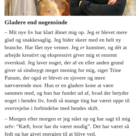
Gladere end nogensinde
– Mit nye liv har klart åbnet mig op. Jeg er blevet mere
glad og snakkesaglig. Jeg bider skeer med en helt ny
branche. Har fået nye venner. Jeg
er
kunstner, og dét at
arbejde kreativt og ekspressivt giver mig et enormt
overskud. Jeg laver noget, der af en eller anden grund
giver så sindssygt meget mening for mig, siger Trine
Panum, der også er blevet en sjovere og mere
nærværende mor. Hun er en gladere kone at være
sammen med, og hun har fundet ud af, hvad der betyder
noget i hendes liv, fordi så mange ting har været oppe til
overvejelse i forbindelse med hendes skift.
– Morgen efter morgen er jeg stået op og har sagt til mig
selv: “Kæft, hvor har du været modig”. Det har været så
fedt og har givet energien til at blive ved.