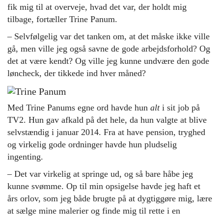
fik mig til at overveje, hvad det var, der holdt mig
tilbage, fortæller Trine Panum.
– Selvfølgelig var det tanken om, at det måske ikke ville
gå, men ville jeg også savne de gode arbejdsforhold? Og
det at være kendt? Og ville jeg kunne undvære den gode
løncheck, der tikkede ind hver måned?
Med Trine Panums egne ord havde hun
alt
i sit job på
TV2. Hun gav afkald på det hele, da hun valgte at blive
selvstændig i januar 2014. Fra at have pension, tryghed
og virkelig gode ordninger havde hun pludselig
ingenting.
– Det var virkelig at springe ud, og så bare håbe jeg
kunne svømme. Op til min opsigelse havde jeg haft et
års orlov, som jeg både brugte på at dygtiggøre mig, lære
at sælge mine malerier og finde mig til rette i en