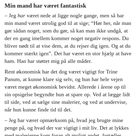
Min mand har været fantastisk
– Jeg
har
været nede at ligge nogle gange, men så har
min mand været utrolig god til at sige; “Hør her, når man
gør sådan noget, som du gør, så kan man ikke undgå, at
der en gang imellem kommer noget negativ respons. Du
bliver nødt til at vise dem, at du rejser dig igen. Og at du
kommer stærkt igen”. Det har været en stor hjælp at have
ham. Han har støttet mig på alle måder.
Rent økonomisk har det dog været vigtigt for Trine
Panum, at kunne klare sig selv, og hun har hele vejen
været meget økonomisk bevidst. Allerede i årene op til
sin opsigelse begyndte hun at spare op. Ved at lægge lidt
til side, ved at sælge sine malerier, og ved at undervise,
når hun kunne finde tid til det.
– Jeg har været opmærksom på, hvad jeg brugte mine
penge på, og hvad der var vigtigt i mit liv. Det at lykkes
med malerierne kom foran alt muligt andet, fortæller