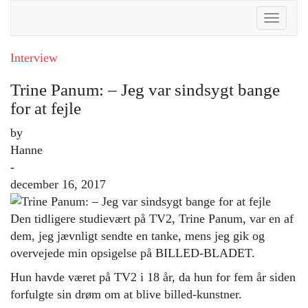
Toggle
Naviga
Interview
Trine Panum: – Jeg var sindsygt bange
for at fejle
by
Hanne
-
december 16, 2017
Den tidligere studievært på TV2, Trine Panum, var en af
dem, jeg jævnligt sendte en tanke, mens jeg gik og
overvejede
min opsigelse på
BILLED-BLADET
.
Hun havde været på TV2 i 18 år, da hun for fem år siden
forfulgte sin drøm om at blive billed-kunstner.