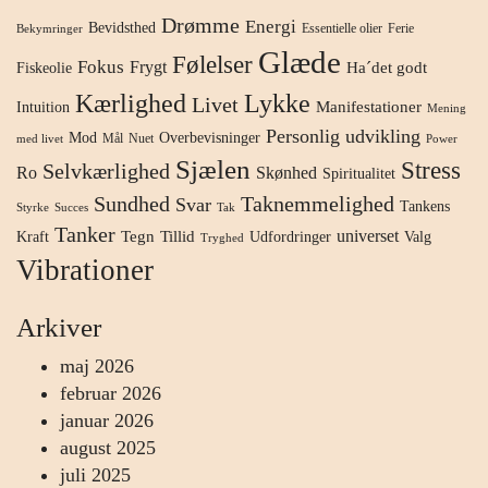
Drømme
Energi
Bevidsthed
Essentielle olier
Ferie
Bekymringer
Glæde
Følelser
Fokus
Frygt
Ha´det godt
Fiskeolie
Kærlighed
Lykke
Livet
Manifestationer
Intuition
Mening
Personlig udvikling
Mod
Overbevisninger
Mål
Nuet
med livet
Power
Sjælen
Stress
Selvkærlighed
Ro
Skønhed
Spiritualitet
Sundhed
Taknemmelighed
Svar
Tankens
Styrke
Succes
Tak
Tanker
universet
Tegn
Tillid
Kraft
Udfordringer
Valg
Tryghed
Vibrationer
Arkiver
maj 2026
februar 2026
januar 2026
august 2025
juli 2025