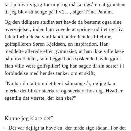
fast job var vigtig for mig, og måske også en af grundene
til jeg blev så længe på TV2…, siger Trine Panum.
Og den tidligere studievært havde da bestemt også sine
overvejelser, inden hun vovede at springe ud i et nyt liv.
I den forbindelse var blandt andre hendes lillebror,
golfspilleren Søren Kjeldsen, en inspiration. Han
meddelte allerede efter gymnasiet, at han ikke ville læse
på universitetet, som begge hans søskende havde gjort.
Han ville være golfspiller! Og han sagde til sin søster i i
forbindelse med hendes tanker om et skift;
“Nu har du talt om det her i så mange år, og jeg kan
mærke det bliver stærkere og stærkere hos dig. Hvad er
egentlig det værste, der kan ske?”
Kunne jeg klare det?
– Det var dejligt at have en, der turde sige sådan. For det