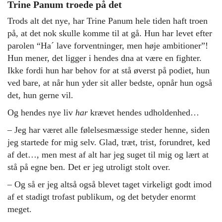
Trine Panum troede på det
Trods alt det nye, har Trine Panum hele tiden haft troen
på, at det nok skulle komme til at gå. Hun har levet efter
parolen “Ha´
lave forventninger, men høje ambitioner”!
Hun mener, det ligger i hendes dna at være en fighter.
Ikke fordi hun har behov for at stå øverst på podiet, hun
ved bare, at når hun yder sit aller bedste, opnår hun også
det, hun gerne vil.
Og hendes nye liv
har
krævet hendes udholdenhed…
– Jeg har været alle følelsesmæssige steder henne, siden
jeg startede for mig selv. Glad, træt, trist, forundret, ked
af det…, men mest af alt har jeg suget til mig og lært at
stå på egne ben. Det er jeg utroligt stolt over.
– Og så er jeg altså også blevet taget virkeligt godt imod
af et stadigt trofast publikum, og det betyder enormt
meget.