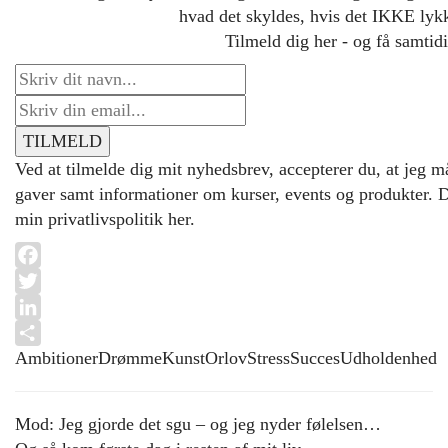
hvad det skyldes, hvis det IKKE lykke
Tilmeld dig her - og få samtidi
Ved at tilmelde dig mit nyhedsbrev, accepterer du, at jeg m
gaver samt informationer om kurser, events og produkter. D
min privatlivspolitik her.
Facebook
Twitter
LinkedIn
Ambitioner
Drømme
Kunst
Orlov
Stress
Succes
Udholdenhed
Share
Mod: Jeg gjorde det sgu – og jeg nyder følelsen…