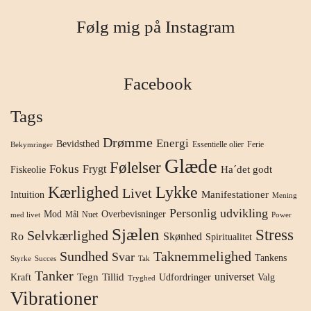
Følg mig på Instagram
Facebook
Tags
Drømme
Energi
Bevidsthed
Essentielle olier
Ferie
Bekymringer
Glæde
Følelser
Fokus
Frygt
Ha´det godt
Fiskeolie
Kærlighed
Lykke
Livet
Manifestationer
Intuition
Mening
Personlig udvikling
Mod
Overbevisninger
Mål
Nuet
med livet
Power
Sjælen
Stress
Selvkærlighed
Ro
Skønhed
Spiritualitet
Sundhed
Taknemmelighed
Svar
Tankens
Styrke
Succes
Tak
Tanker
universet
Tegn
Tillid
Kraft
Udfordringer
Valg
Tryghed
Vibrationer