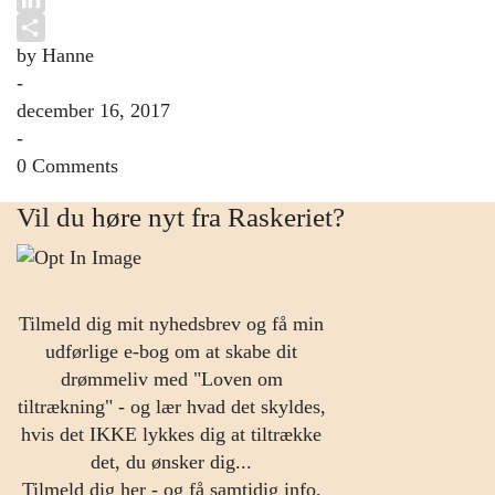
LinkedIn
by Hanne
Share
-
december 16, 2017
-
0 Comments
Vil du høre nyt fra Raskeriet?
Tilmeld dig mit nyhedsbrev og få min
udførlige e-bog om at skabe dit
drømmeliv med "Loven om
tiltrækning" - og lær hvad det skyldes,
hvis det IKKE lykkes dig at tiltrække
det, du ønsker dig...
Tilmeld dig her - og få samtidig info,