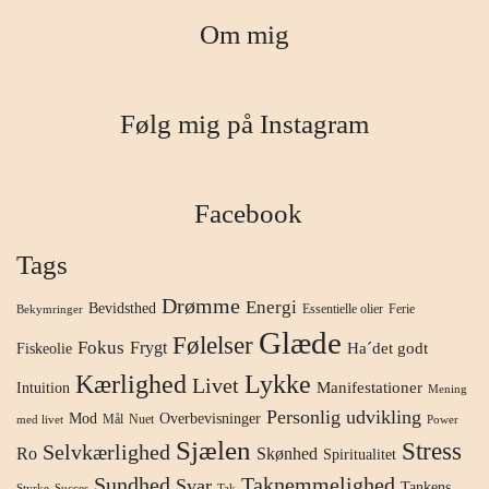
Om mig
Følg mig på Instagram
Facebook
Tags
Drømme
Energi
Bevidsthed
Essentielle olier
Ferie
Bekymringer
Glæde
Følelser
Fokus
Frygt
Ha´det godt
Fiskeolie
Kærlighed
Lykke
Livet
Manifestationer
Intuition
Mening
Personlig udvikling
Mod
Overbevisninger
Mål
Nuet
med livet
Power
Sjælen
Stress
Selvkærlighed
Ro
Skønhed
Spiritualitet
Sundhed
Taknemmelighed
Svar
Tankens
Styrke
Succes
Tak