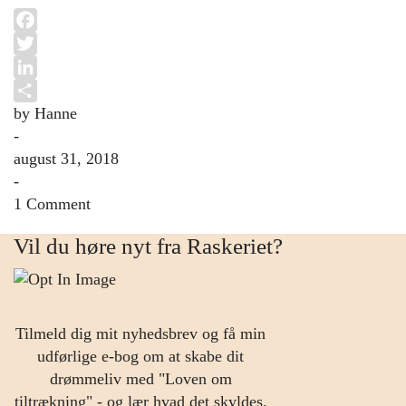
Facebook
Twitter
LinkedIn
by Hanne
Share
-
august 31, 2018
-
1 Comment
Vil du høre nyt fra Raskeriet?
Tilmeld dig mit nyhedsbrev og få min
udførlige e-bog om at skabe dit
drømmeliv med "Loven om
tiltrækning" - og lær hvad det skyldes,