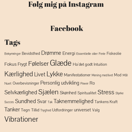
Følg mig på Instagram
Facebook
Tags
Drømme
Energi
Bevidsthed
Fiskeolie
Essentielle olier
Ferie
Bekymringer
Glæde
Følelser
Fokus
Frygt
Ha´det godt
Intuition
Lykke
Kærlighed
Livet
Manifestationer
Mod
Mål
Mening med livet
Personlig udvikling
Ro
Overbevisninger
Nuet
Power
Sjælen
Stress
Selvkærlighed
Skønhed
Spiritualitet
Styrke
Sundhed
Taknemmelighed
Svar
Tankens Kraft
Succes
Tak
Tanker
universet
Tegn
Tillid
Udfordringer
Valg
Tryghed
Vibrationer