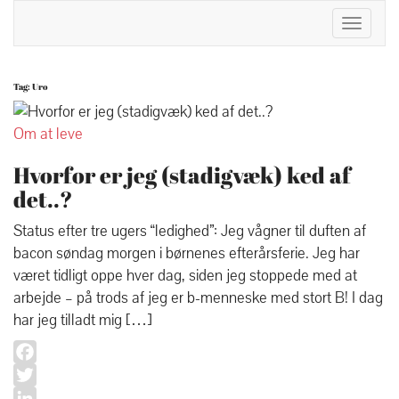
Toggle
Navigat
Tag:
Uro
Om at leve
Hvorfor er jeg (stadigvæk) ked af
det..?
Status efter tre ugers “ledighed”: Jeg vågner til duften af
bacon søndag morgen i børnenes efterårsferie. Jeg har
været tidligt oppe hver dag, siden jeg stoppede med at
arbejde – på trods af jeg er b-menneske med stort B! I dag
har jeg tilladt mig […]
Facebook
Twitter