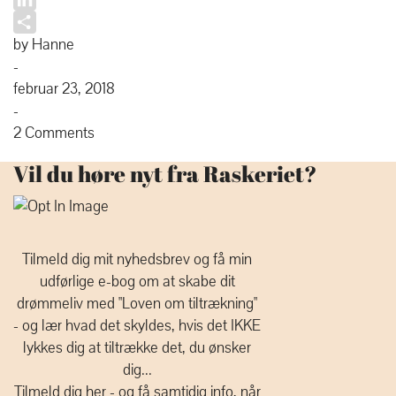
LinkedIn
Share
by Hanne
-
februar 23, 2018
-
2 Comments
Vil du høre nyt fra Raskeriet?
Tilmeld dig mit nyhedsbrev og få min
udførlige e-bog om at skabe dit
drømmeliv med "Loven om tiltrækning"
- og lær hvad det skyldes, hvis det IKKE
lykkes dig at tiltrække det, du ønsker
dig...
Tilmeld dig her - og få samtidig info, når