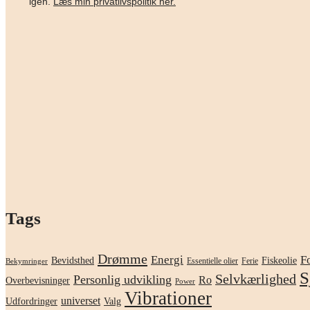
igen.
Læs min privatlivspolitik her.
Tags
Drømme
F
Energi
Bevidsthed
Fiskeolie
Essentielle olier
Ferie
Bekymringer
S
Selvkærlighed
Personlig udvikling
Ro
Overbevisninger
Power
Vibrationer
universet
Udfordringer
Valg