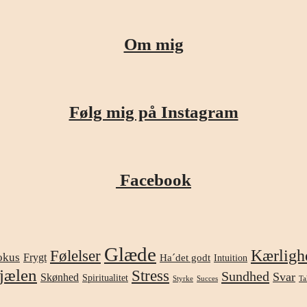
Om mig
Følg mig på Instagram
Facebook
Glæde
Kærligh
Følelser
okus
Frygt
Ha´det godt
Intuition
jælen
Stress
Sundhed
Svar
Skønhed
Spiritualitet
Styrke
Succes
Ta