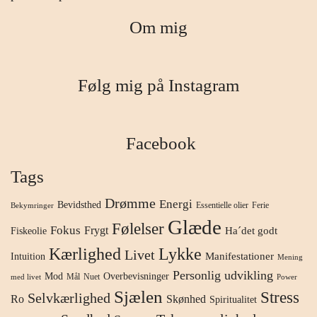
Om mig
Følg mig på Instagram
Facebook
Tags
Drømme
Energi
Bevidsthed
Essentielle olier
Ferie
Bekymringer
Glæde
Følelser
Fokus
Frygt
Ha´det godt
Fiskeolie
Kærlighed
Lykke
Livet
Manifestationer
Intuition
Mening
Personlig udvikling
Mod
Overbevisninger
Mål
Nuet
med livet
Power
Sjælen
Stress
Selvkærlighed
Ro
Skønhed
Spiritualitet