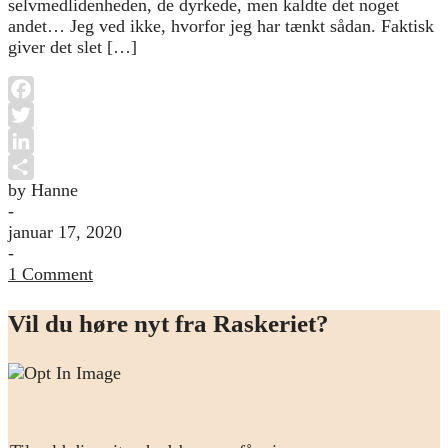
selvmedlidenheden, de dyrkede, men kaldte det noget
andet… Jeg ved ikke, hvorfor jeg har tænkt sådan. Faktisk
giver det slet […]
Facebook
Twitter
LinkedIn
by Hanne
Share
-
januar 17, 2020
-
1 Comment
Vil du høre nyt fra Raskeriet?