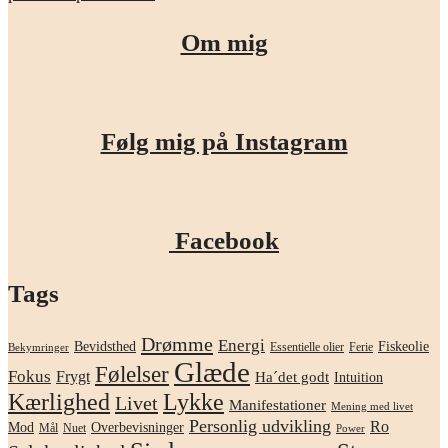
Om mig
Følg mig på Instagram
Facebook
Tags
Drømme
Energi
Bevidsthed
Fiskeolie
Essentielle olier
Ferie
Bekymringer
Glæde
Følelser
Fokus
Frygt
Ha´det godt
Intuition
Kærlighed
Lykke
Livet
Manifestationer
Mening med livet
Personlig udvikling
Ro
Mod
Overbevisninger
Mål
Nuet
Power