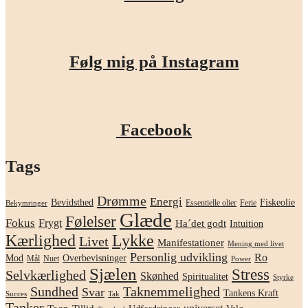
Følg mig på Instagram
Facebook
Tags
Drømme
Energi
Bevidsthed
Fiskeolie
Essentielle olier
Ferie
Bekymringer
Glæde
Følelser
Fokus
Frygt
Ha´det godt
Intuition
Kærlighed
Lykke
Livet
Manifestationer
Mening med livet
Personlig udvikling
Ro
Mod
Overbevisninger
Mål
Nuet
Power
Sjælen
Stress
Selvkærlighed
Skønhed
Spiritualitet
Styrke
Sundhed
Taknemmelighed
Svar
Tankens Kraft
Succes
Tak
Tanker