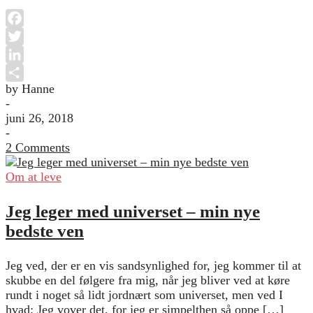
Facebook
Twitter
LinkedIn
by Hanne
Share
-
juni 26, 2018
-
2 Comments
Om at leve
Jeg leger med universet – min nye
bedste ven
Jeg ved, der er en vis sandsynlighed for, jeg kommer til at
skubbe en del følgere fra mig, når jeg bliver ved at køre
rundt i noget så lidt jordnært som universet, men ved I
hvad; Jeg vover det, for jeg er simpelthen så oppe […]