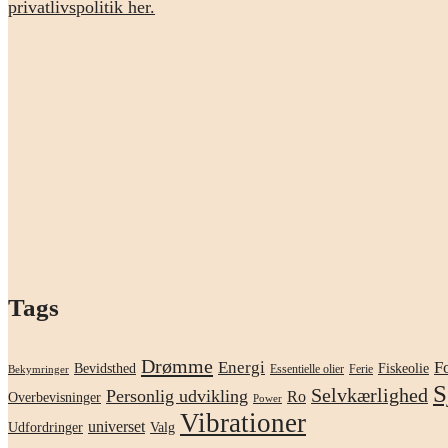
privatlivspolitik her.
Tags
Drømme
F
Energi
Bevidsthed
Fiskeolie
Essentielle olier
Ferie
Bekymringer
S
Selvkærlighed
Personlig udvikling
Ro
Overbevisninger
Power
Vibrationer
universet
Udfordringer
Valg