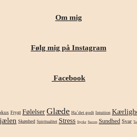
Om mig
Følg mig på Instagram
Facebook
Glæde
Kærligh
Følelser
okus
Frygt
Ha´det godt
Intuition
jælen
Stress
Sundhed
Svar
Skønhed
Spiritualitet
Styrke
Succes
Ta