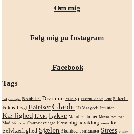
Om mig
Følg mig på Instagram
Facebook
Tags
Drømme
Energi
Bevidsthed
Fiskeolie
Essentielle olier
Ferie
Bekymringer
Glæde
Følelser
Fokus
Frygt
Ha´det godt
Intuition
Kærlighed
Lykke
Livet
Manifestationer
Mening med livet
Personlig udvikling
Ro
Mod
Overbevisninger
Mål
Nuet
Power
Sjælen
Stress
Selvkærlighed
Skønhed
Spiritualitet
Styrke