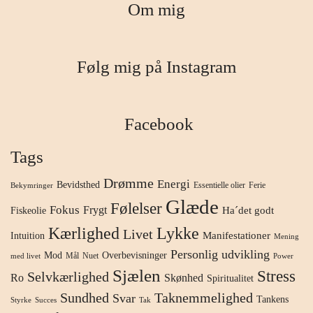
Om mig
Følg mig på Instagram
Facebook
Tags
Drømme
Energi
Bevidsthed
Essentielle olier
Ferie
Bekymringer
Glæde
Følelser
Fokus
Frygt
Ha´det godt
Fiskeolie
Kærlighed
Lykke
Livet
Manifestationer
Intuition
Mening
Personlig udvikling
Mod
Overbevisninger
Mål
Nuet
med livet
Power
Sjælen
Stress
Selvkærlighed
Ro
Skønhed
Spiritualitet
Sundhed
Taknemmelighed
Svar
Tankens
Styrke
Succes
Tak