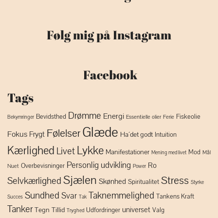
Følg mig på Instagram
Facebook
Tags
Drømme
Energi
Bevidsthed
Fiskeolie
Essentielle olier
Ferie
Bekymringer
Glæde
Følelser
Fokus
Frygt
Ha´det godt
Intuition
Lykke
Kærlighed
Livet
Manifestationer
Mod
Mål
Mening med livet
Personlig udvikling
Ro
Overbevisninger
Nuet
Power
Sjælen
Stress
Selvkærlighed
Skønhed
Spiritualitet
Styrke
Sundhed
Taknemmelighed
Svar
Tankens Kraft
Succes
Tak
Tanker
universet
Tegn
Tillid
Udfordringer
Valg
Tryghed