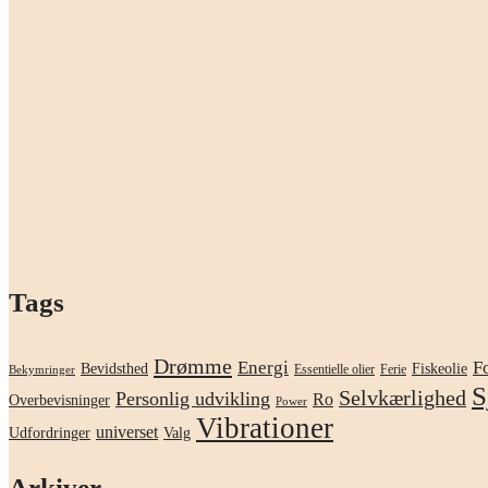
Tags
Drømme
F
Energi
Bevidsthed
Fiskeolie
Essentielle olier
Ferie
Bekymringer
S
Selvkærlighed
Personlig udvikling
Ro
Overbevisninger
Power
Vibrationer
universet
Udfordringer
Valg
Arkiver