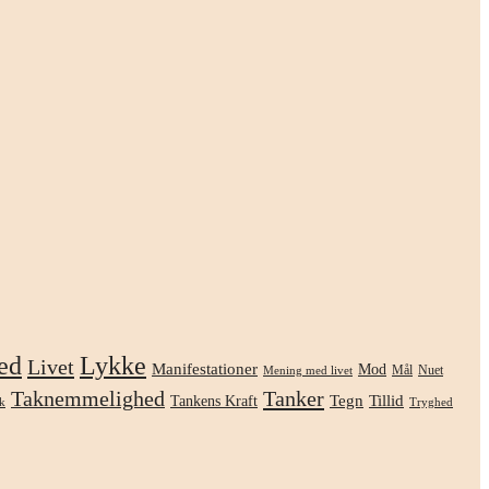
ed
Lykke
Livet
Manifestationer
Mod
Mål
Nuet
Mening med livet
Taknemmelighed
Tanker
Tegn
Tillid
Tankens Kraft
k
Tryghed