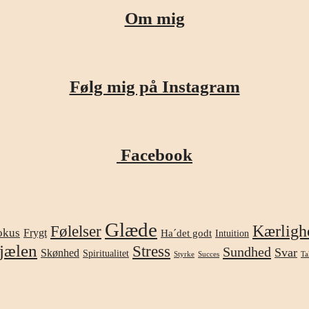
Om mig
Følg mig på Instagram
Facebook
Glæde
Kærligh
Følelser
okus
Frygt
Ha´det godt
Intuition
jælen
Stress
Sundhed
Svar
Skønhed
Spiritualitet
Styrke
Succes
Ta