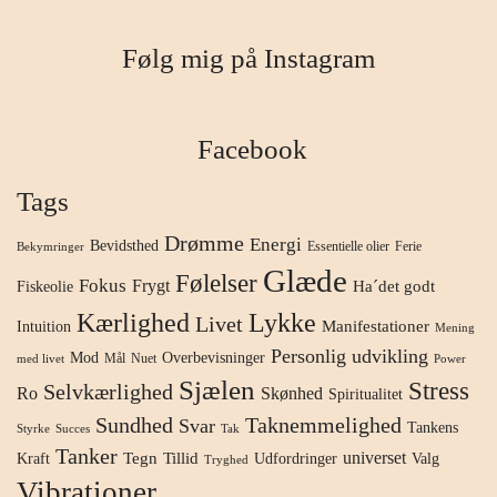
Følg mig på Instagram
Facebook
Tags
Drømme
Energi
Bevidsthed
Essentielle olier
Ferie
Bekymringer
Glæde
Følelser
Fokus
Frygt
Ha´det godt
Fiskeolie
Kærlighed
Lykke
Livet
Manifestationer
Intuition
Mening
Personlig udvikling
Mod
Overbevisninger
Mål
Nuet
med livet
Power
Sjælen
Stress
Selvkærlighed
Ro
Skønhed
Spiritualitet
Sundhed
Taknemmelighed
Svar
Tankens
Styrke
Succes
Tak
Tanker
universet
Tegn
Tillid
Kraft
Udfordringer
Valg
Tryghed
Vibrationer