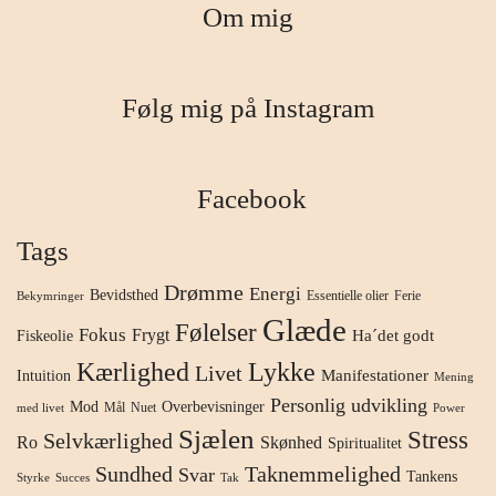
Om mig
Følg mig på Instagram
Facebook
Tags
Drømme
Energi
Bevidsthed
Essentielle olier
Ferie
Bekymringer
Glæde
Følelser
Fokus
Frygt
Ha´det godt
Fiskeolie
Kærlighed
Lykke
Livet
Manifestationer
Intuition
Mening
Personlig udvikling
Mod
Overbevisninger
Mål
Nuet
med livet
Power
Sjælen
Stress
Selvkærlighed
Ro
Skønhed
Spiritualitet
Sundhed
Taknemmelighed
Svar
Tankens
Styrke
Succes
Tak